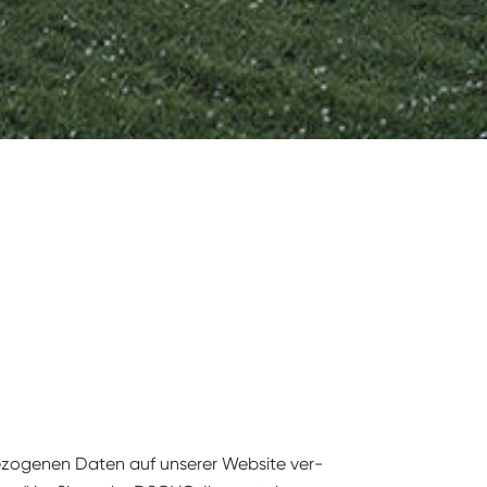
e­zo­ge­nen Dat­en auf unser­er Web­site ver­