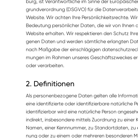
burg, ist Ver­ant­wortliche im Sinne der Europäis­ch
grund­verord­nung (DSGVO) für die Daten­ver­ar­beit
Web­site. Wir acht­en Ihre Per­sön­lichkeit­srechte. Wi
Bedeu­tung per­sön­lich­er Dat­en, die wir von Ihnen a
Web­site erhal­ten. Wir respek­tieren den Schutz Ihrer
ge­nen Dat­en und wer­den sämtliche erlangten Dat­
nach Maß­gabe der ein­schlägi­gen daten­schutzrech
mungen im Rah­men unseres Geschäft­szweck­es erh
oder verarbeiten.
2. Definitionen
Als per­so­n­en­be­zo­gene Dat­en gel­ten alle Infor­ma­
eine iden­ti­fizierte oder iden­ti­fizier­bare natür­liche
iden­ti­fizier­bar wird eine natür­liche Per­son ange­se
indi­rekt, ins­beson­dere mit­tels Zuord­nung zu ein­e
Namen, ein­er Kennnum­mer, zu Stan­dort­dat­en, zu 
nung oder zu einem oder mehreren beson­deren Mer