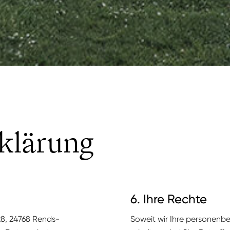
klärung
6. Ihre Rechte
28, 24768 Rends­
Soweit wir Ihre per­so­n­en­b