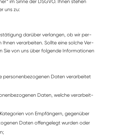
­fen­er“ im Sinne der DSGVO. Ihnen ste­hen
r uns zu:
tä­ti­gung darüber ver­lan­gen, ob wir per­
 Ihnen ver­ar­beit­en. Sollte eine solche Ver­
en Sie von uns über fol­gende Infor­ma­tio­nen
er­so­n­en­be­zo­ge­nen Dat­en ver­ar­beit­et
o­n­en­be­zo­ge­nen Dat­en, welche ver­ar­beit­
 Kat­e­gorien von Empfängern, gegenüber
­zo­ge­nen Dat­en offen­gelegt wur­den oder
n;