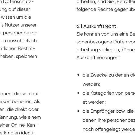
en Daten­schutz­
ar­beit­en, sind Sie „Betrof
ung auf dieser
fol­gende Rechte gegenübe
r wis­sen um die
ls Nutzer unser­er
6.1 Auskun­ft­srecht
 per­so­n­en­be­zo­
Sie kön­nen von uns eine Bes
en auss­chließlich
so­n­en­be­zo­gene Dat­en von
tlichen Bes­tim­
ar­beitung vor­liegen, kön­n
eben, spe­ich­ern
Auskun­ft verlangen:
die Zwecke, zu denen die p
werden;
die Kat­e­gorien von per­s
tio­nen, die sich auf
 Per­son beziehen. Als
et werden;
­hen, die direkt oder
die Empfänger bzw. die
r Ken­nung, wie einem
denen Ihre per­so­n­en­be
ein­er Online-Ken­
noch offen­gelegt werde
k­malen iden­ti­